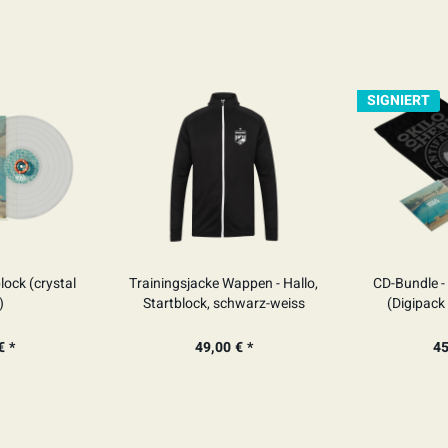
SIGNIERT
block (crystal
Trainingsjacke Wappen - Hallo,
CD-Bundle - 
)
Startblock, schwarz-weiss
(Digipack
SI
€ *
49,00 € *
45