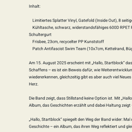
Inhalt:
Limitiertes Splatter Vinyl, Gatefold (Inside Out), 8 seit
Kühltasche, schwarz, widerstandsfähiges 600D RPET Poly
Schultergurt
Frisbee, 23cm, recycelter PP Kunststoff
Patch Antifascist Swim Team (10x7cm, Kettelrand, Bü
Am 15. August 2025 erscheint mit „Hallo, Startblock“ das
Schaffens – es ist ein Beweis dafür, wie Weiterentwick
wiedererkennen, gleichzeitig gibt es aber auch viel Neu
Herz.
Die Band zeigt, dass Stillstand keine Option ist. Mit „Hal
Album, das Geschichten erzählt und dabei Haltung zeigt – 
„Hallo, Startblock“ spiegelt den Weg der Band wider: Mal d
Geschichte – ein Album, das ihren Weg reflektiert und glei