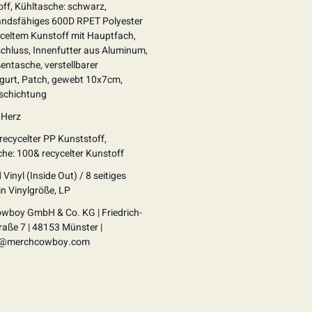
ff, Kühltasche: schwarz,
andsfähiges 600D RPET Polyester
celtem Kunstoff mit Hauptfach,
chluss, Innenfutter aus Aluminum,
ßentasche, verstellbarer
rgurt, Patch, gewebt 10x7cm,
schichtung
 Herz
 recycelter PP Kunststoff,
he: 100& recycelter Kunstoff
 Vinyl (Inside Out) / 8 seitiges
in Vinylgröße, LP
wboy GmbH & Co. KG | Friedrich-
raße 7 | 48153 Münster |
t@merchcowboy.com