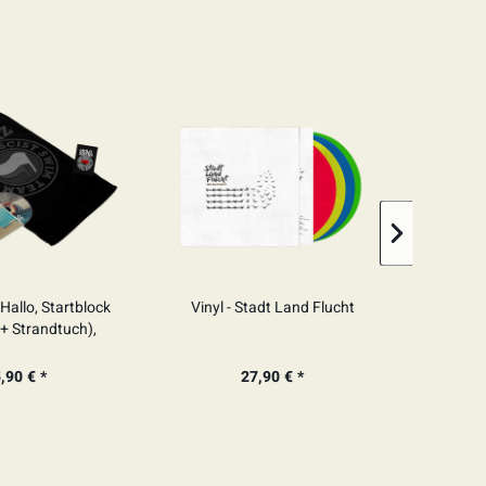
SIGNIE
Hallo, Startblock
Vinyl - Stadt Land Flucht
Festiv
 + Strandtuch),
Startbloc
GNIERT
Kühl
,90 € *
27,90 € *