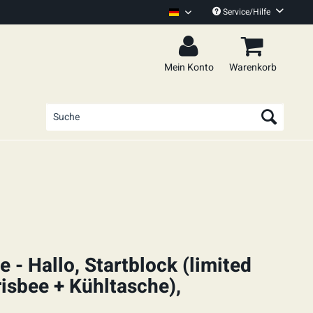
Service/Hilfe
100 KIlo Herz Deutsch
Mein Konto
Warenkorb
 - Hallo, Startblock (limited
risbee + Kühltasche),