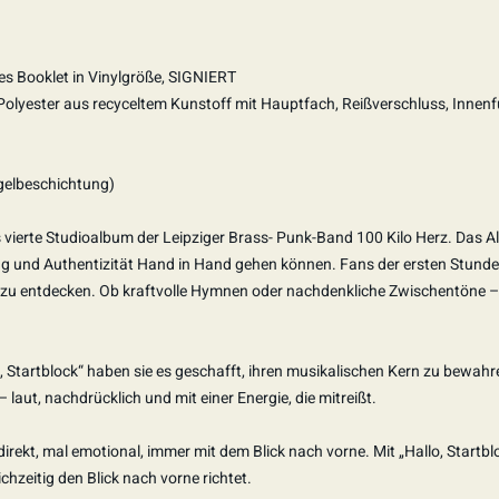
iges Booklet in Vinylgröße, SIGNIERT
ester aus recyceltem Kunstoff mit Hauptfach, Reißverschluss, Innenfut
gelbeschichtung)
 vierte Studioalbum der Leipziger Brass- Punk-Band 100 Kilo Herz. Das Al
lung und Authentizität Hand in Hand gehen können. Fans der ersten Stun
es zu entdecken. Ob kraftvolle Hymnen oder nachdenkliche Zwischentöne – 
lo, Startblock“ haben sie es geschafft, ihren musikalischen Kern zu bewahr
laut, nachdrücklich und mit einer Energie, die mitreißt.
irekt, mal emotional, immer mit dem Blick nach vorne. Mit „Hallo, Startblo
chzeitig den Blick nach vorne richtet.