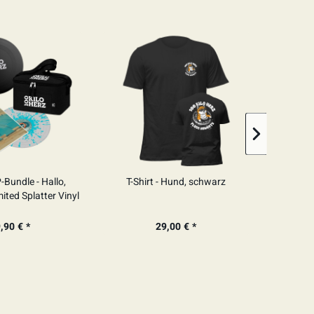
-Bundle - Hallo,
T-Shirt - Hund, schwarz
CD - Hall
mited Splatter Vinyl
 + Kühltasche),
GNIERT
,90 € *
29,00 € *