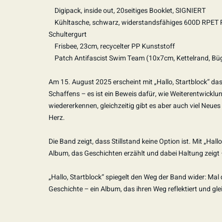
Digipack, inside out, 20seitiges Booklet, SIGNIERT
Kühltasche, schwarz, widerstandsfähiges 600D RPET Poly
Schultergurt
Frisbee, 23cm, recycelter PP Kunststoff
Patch Antifascist Swim Team (10x7cm, Kettelrand, Bü
Am 15. August 2025 erscheint mit „Hallo, Startblock“ das
Schaffens – es ist ein Beweis dafür, wie Weiterentwick
wiedererkennen, gleichzeitig gibt es aber auch viel Neu
Herz.
Die Band zeigt, dass Stillstand keine Option ist. Mit „Hal
Album, das Geschichten erzählt und dabei Haltung zeigt – 
„Hallo, Startblock“ spiegelt den Weg der Band wider: Mal d
Geschichte – ein Album, das ihren Weg reflektiert und glei