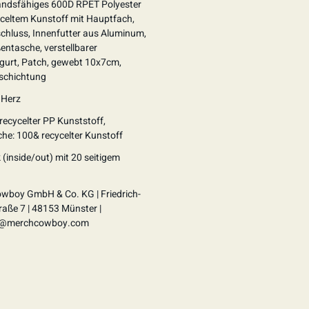
andsfähiges 600D RPET Polyester
celtem Kunstoff mit Hauptfach,
chluss, Innenfutter aus Aluminum,
ßentasche, verstellbarer
rgurt, Patch, gewebt 10x7cm,
schichtung
 Herz
 recycelter PP Kunststoff,
he: 100& recycelter Kunstoff
 (inside/out) mit 20 seitigem
wboy GmbH & Co. KG | Friedrich-
raße 7 | 48153 Münster |
t@merchcowboy.com