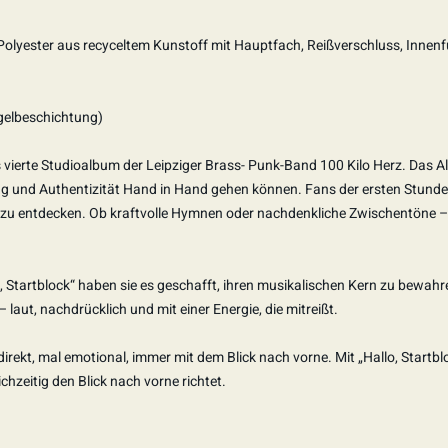
ester aus recyceltem Kunstoff mit Hauptfach, Reißverschluss, Innenfut
gelbeschichtung)
 vierte Studioalbum der Leipziger Brass- Punk-Band 100 Kilo Herz. Das Al
lung und Authentizität Hand in Hand gehen können. Fans der ersten Stun
es zu entdecken. Ob kraftvolle Hymnen oder nachdenkliche Zwischentöne – 
lo, Startblock“ haben sie es geschafft, ihren musikalischen Kern zu bewahr
laut, nachdrücklich und mit einer Energie, die mitreißt.
irekt, mal emotional, immer mit dem Blick nach vorne. Mit „Hallo, Startblo
chzeitig den Blick nach vorne richtet.