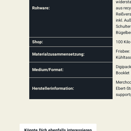
widerst
Rohware:
aus recy
Reißvers
inkl. Au
Schulte
Bügelbe
Shop:
100 Kilo
Frisbee:
Materialzusammensetzung:
Kühltasc
Digipack
Medium/Format:
Booklet
Merchco
Herstellerinformation:
Ebert-St
suppor
Könnte Dich ebenfalls interessieren