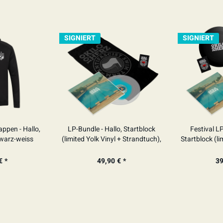
SIGNIERT
SIGNIERT
ppen - Hallo,
LP-Bundle - Hallo, Startblock
Festival LP
hwarz-weiss
(limited Yolk Vinyl + Strandtuch),
Startblock (li
SIGNIERT
+ Frisbee
SI
€ *
49,90 € *
39